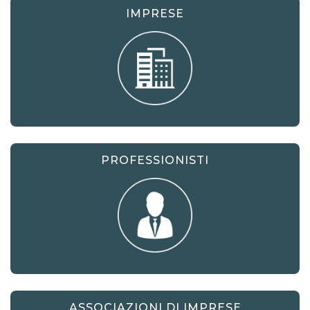
EBT) e sul cash flow in base al prezzo
IMPRESE
prescelto, la sostenibilità delle
politiche di incentivazione previste in
favore dei clienti B2B e delle strategie
promozionali prescelte (agenti, fiere,
siti e-commerce B2C e B2B,
promozione delle vendite quali
offerte 3x2 e omaggi).
PROFESSIONISTI
Digitalizzazione dell’impresa:
diffusione delle informazioni
all’interno e all’esterno
dell’impresa.
In un periodo di grandi cambiamenti,
l’obiettivo della crescita è intimamente
ASSOCIAZIONI DI IMPRESE