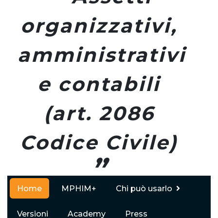
,
“
Misure
i
idonee (art. 3
del Codice
”
della Crisi)
)
Home
MPHIM+
Chi può usarlo
Versioni
Academy
Press