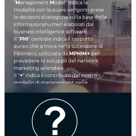
"
M
anagement
M
odel" indica la
modalità con la quale vengono prese
le decisioni strategiche sulla base delle
informazioni/numeri elaborati dal
business intelligence software.
Il "
PHI
" centrale indica il rapporto
aureo che si trova nella sucessione di
Fibonacci, utilizzata da
MPHIM+
per
prevedere lo sviluppo del network
marketing aziendale.
Il "
+
" indica il contributo del nostro
modello di management nella
"creazione del valore" nelle imprese.
Il risk management come
opportunità