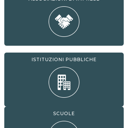
connesso a un processo di
digitalizzazione dell’impresa che deve
necessariamente coinvolgere tutte le
funzioni organizzative interne, nonché
i clienti e la forza vendita per garantire
la reattività richiesta oggi dal mercato:
capacità di negoziazione, gestione di
sconti, offerte e omaggi in tempo
reale sono le sfide che bisogna sapere
ISTITUZIONI PUBBLICHE
raccogliere quotidianamente e per le
quali bisogna attrezzarsi.
Fruibile in ogni momento e da
qualsiasi luogo.
SCUOLE
MPHIM+
consente di superare i limiti
dell'installazione, garantendo la