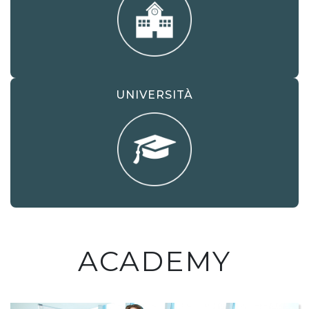
fruibilità in ogni momento e da
qualsiasi luogo attraverso una
semplice connessione alla rete
internet.
UNIVERSITÀ
ACADEMY